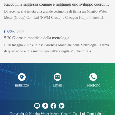
Raccogli la saggezza comune e raggiungi uno sviluppo coordinato
Di recente, si è tenuta una grande cerimonia di firma tra Ningbo Water
Meter (Group) Co., Ltd (NWM Group) e Chengdu Huijin Industrial
Development Co., Ltd (Huijin Industrial) per firmare formalmente
l'accordo di aumento di capitale di Chengdu Huijin Wisdom Technology
05/26
-2022
Co. , Ltd.
5.20 Giornata mondiale della metrologia
Il 20 maggio 2022 è la 23a Giornata Mondiale della Metrologia. Il tema
di quest'anno è "La metrologia nell'era digitale", che mira a
sensibilizzare le persone sulle mutevoli tendenze della tecnologia digitale
nella società odierna.
indirizzo
Email
Telefono
Copyright © Ningbo Water Meter (Group) Co., Ltd. Tutti i diritti