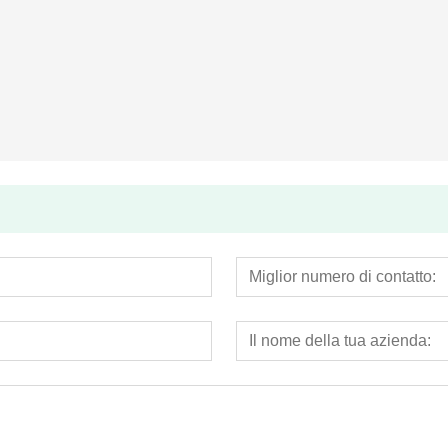
Contatore per acqua a pistone rotante in plastica
Economica getto multiplo a secco tipo di contatore dell'acqua (modello Itron)