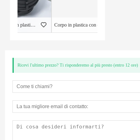
 liquido a getto singolo
Corpo in plastica con contatori d'acqua a tenuta stagna
Ricevi l'ultimo prezzo? Ti risponderemo al più presto (entro 12 ore)