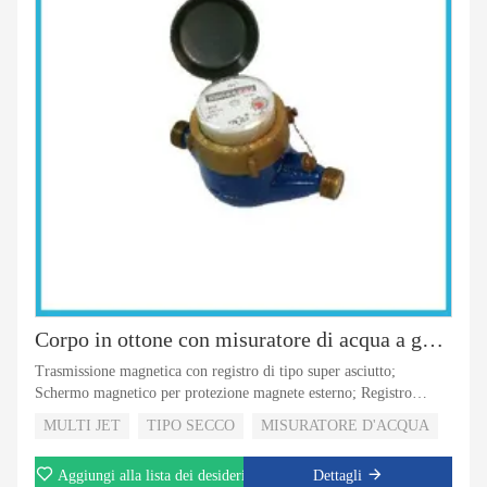
Corpo in ottone con misuratore di acqua a getto secco multi getto
Trasmissione magnetica con registro di tipo super asciutto;
Schermo magnetico per protezione magnete esterno; Registro
rotativo; Valvola di non ritorno per la selezione; 5 rulli o 8 rulli per
MULTI JET
TIPO SECCO
MISURATORE D'ACQUA
la selezione; Con visione dell'uscita a impulsi per la selezione
Aggiungi alla lista dei desideri
Dettagli