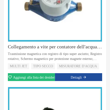
Collegamento a vite per contatore dell'acqua a getto multiplo a secco
Trasmissione magnetica con registro di tipo super asciutto; Registro
rotativo; Schermo magnetico per protezione magnete esterno;
Materiale del corpo in plastica più resistente e affidabile; Valvola di
MULTI JET
TIPO SECCO
MISURATORE D'ACQUA
non ritorno per la selezione; 5 rulli o 8 rulli per la selezione; Con
visione dell'uscita a impulsi per la selezione
Aggiungi alla lista dei desideri
Dettagli