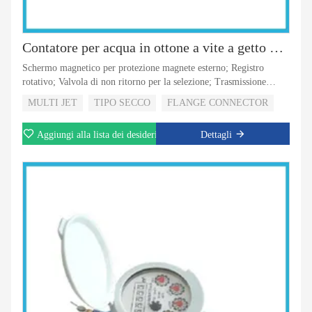
Contatore per acqua in ottone a vite a getto multiplo
Schermo magnetico per protezione magnete esterno; Registro
rotativo; Valvola di non ritorno per la selezione; Trasmissione
magnetica con registro di tipo super asciutto; 5 rulli o 8 rulli per la
MULTI JET
TIPO SECCO
FLANGE CONNECTOR
selezione; Con visione dell'uscita a impulsi per la selezione
Aggiungi alla lista dei desideri
Dettagli