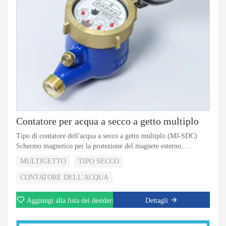
Contatore per acqua a secco a getto multiplo
Tipo di contatore dell'acqua a secco a getto multiplo (MJ-SDC)
Schermo magnetico per la protezione del magnete esterno;
Materiale del corpo in plastica più resistente e affidabile;
MULTIGETTO
TIPO SECCO
Trascinamento magnetico con registro di tipo super dry;
Valvola di non ritorno per la selezione;
CONTATORE DELL'ACQUA
5 rulli o 8 rulli per la selezione;
Con visione dell'uscita di impulso per la selezione
Aggiungi alla lista dei desideri
Dettagli