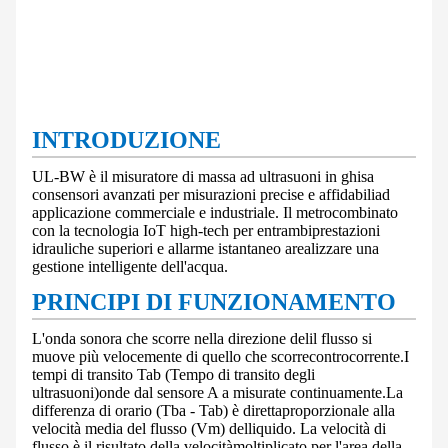
INTRODUZIONE
UL-BW è il misuratore di massa ad ultrasuoni in ghisa
con
sensori avanzati per misurazioni precise e affidabili
ad
applicazione commerciale e industriale. Il metro
combinato
con la tecnologia IoT high-tech per entrambi
prestazioni
idrauliche superiori e allarme istantaneo a
realizzare una
gestione intelligente dell'acqua.
PRINCIPI DI FUNZIONAMENTO
L'onda sonora che scorre nella direzione del
il flusso si
muove più velocemente di quello che scorre
controcorrente.
I
tempi di transito Tab (Tempo di transito degli
ultrasuoni)
onde dal sensore A a misurate continuamente.
La
differenza di orario (Tba - Tab) è diretta
proporzionale alla
velocità media del flusso (Vm) del
liquido. La velocità di
flusso è il risultato della velocità
moltiplicato per l'area della