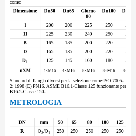
come:
Dimensione
Dn50
Dn65
Giorno
Dn100
Dn125
80
l
200
200
225
250
250
H
225
230
240
250
285
B
165
185
200
220
250
D
165
185
200
220
250
D
125
145
160
180
210
1
nXM
4×M16
4×M16
8×M16
8×M16
8×M16
Standard di flangia diversi per la selezione come:
ISO 7005-
2: 1998 (E) PN16, ASME B16.1-Classe 125 funzionante per
B16.5-Classe 150...
METROLOGIA
DN
mm
50
65
80
100
125
1
R
Q
/Q
250
250
250
250
250
2
3
1