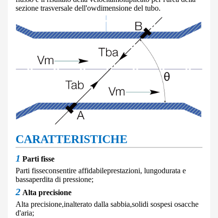
sezione trasversale dell'ow
dimensione del tubo.
CARATTERISTICHE
1
Parti fisse
Parti fisse
consentire affidabile
prestazioni, lungo
durata e
bassa
perdita di pressione;
2
Alta precisione
Alta precisione,
inalterato dalla sabbia,
solidi sospesi o
sacche
d'aria;