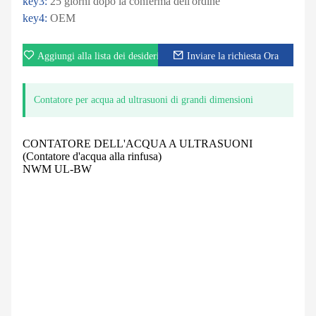
key3:
25 giorni dopo la conferma dell'ordine
key4:
OEM
Aggiungi alla lista dei desideri
Inviare la richiesta Ora
Contatore per acqua ad ultrasuoni di grandi dimensioni
CONTATORE DELL'ACQUA A ULTRASUONI
(Contatore d'acqua alla rinfusa)
NWM UL-BW