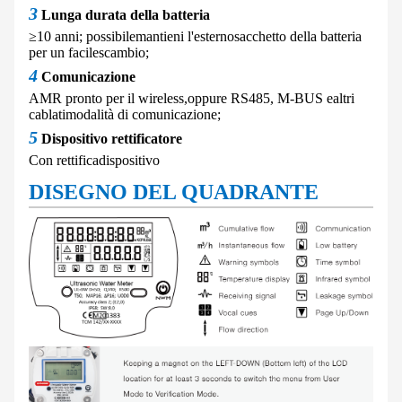
3
Lunga durata della batteria
≥10 anni; possibile
mantieni l'esterno
sacchetto della batteria
per un facile
scambio;
4
Comunicazione
AMR pronto per il wireless,
oppure RS485, M-BUS e
altri
cablati
modalità di comunicazione;
5
Dispositivo rettificatore
Con rettifica
dispositivo
DISEGNO DEL QUADRANTE