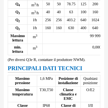
Q
3
50
50
78.75
125
200
31
m
/h
4
Q
3
40
40
63
100
160
2
m
/h
3
Q
l/h
256
256
403.2
640
1024
1
2
Q
l/h
160
160
630
400
640
1
1
Massimo
3
99 999.999
m
lettura
min.
3
0,00001
m
lettura
(Per diversi Q
3
e R, contattare il produttore NWM).
PRINCIPALI DATI TECNICI
Massimo
1,6 MPa
Posizione di
Qualsiasi
pressione
installazione
posizione
Massimo
T30
,
T50
Classe
O/E2
temperatura
climatica e
EMC
Classe
IP68
Classe di
I/II