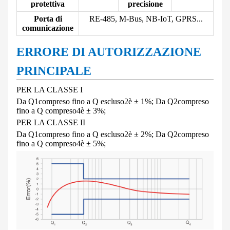
protettiva
precisione
Porta di
RE-485, M-Bus, NB-IoT, GPRS...
comunicazione
ERRORE DI AUTORIZZAZIONE
PRINCIPALE
PER LA CLASSE I
Da Q
1
compreso fino a Q escluso
2
è ± 1%; Da Q
2
compreso
fino a Q compreso
4
è ± 3%;
PER LA CLASSE II
Da Q
1
compreso fino a Q escluso
2
è ± 2%; Da Q
2
compreso
fino a Q compreso
4
è ± 5%;