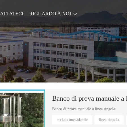
ATTATECI
RIGUARDO A NOI
Banco di prova manuale a l
Banco di prova manuale a linea singola
acciaio inossidabile
linea singola