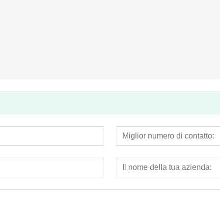
Contatore per acqua a pistone rotante in plastica
Economica getto multiplo a secco tipo di contatore dell'acqua (modello Itron)