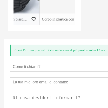
iquido a getto singolo
Corpo in plastica con contatori d'acqua a tenuta stagna
Ricevi l'ultimo prezzo? Ti risponderemo al più presto (entro 12 ore)