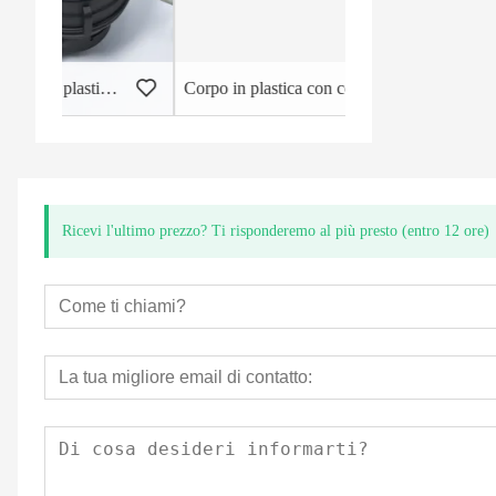
iquido a getto singolo
Corpo in plastica con contatori d'acqua a tenuta stagna
Ricevi l'ultimo prezzo? Ti risponderemo al più presto (entro 12 ore)