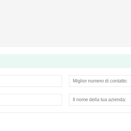
Contatore per acqua a pistone rotante in plastica
Economica getto multiplo a secco tipo di contatore dell'acqua (modello Itron)