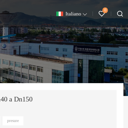
0
Italiano
n40 a Dn150
presure