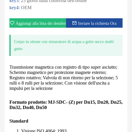
key3:
25 giorni dalla conferma dell'ordine
key4:
OEM
Aggiungi alla lista dei desideri
Inviare la richiesta Ora
Corpo in ottone con misuratore di acqua a getto secco multi
getto
Trasmissione magnetica con registro di tipo super asciutto;
Schermo magnetico per protezione magnete esterno;
Registro rotativo; Valvola di non ritorno per la selezione; 5
rulli o 8 rulli per la selezione; Con visione dell'uscita a
impulsi per la selezione
Formato prodotto: MJ-SDC- (Z) per Dn15, Dn20, Dn25,
Dn32, Dn40, Dn50
Standard
Visione ISO 4064: 1993