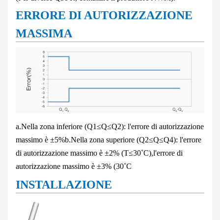
ERRORE DI AUTORIZZAZIONE
MASSIMA
a.Nella zona inferiore (Q
1
≤Q≤Q
2
): l'errore di autorizzazione
massimo è ±5%
b.Nella zona superiore (Q
2
≤Q≤Q
4
): l'errore
di autorizzazione massimo è ±2% (T≤30˚C),
l'errore di
autorizzazione massimo è ±3% (30˚C
INSTALLAZIONE