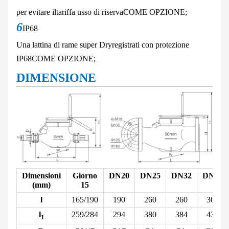
per evitare il
tariffa usso di riserva
COME OPZIONE;
6
IP68
Una lattina di rame super Dry
registrati con protezione
IP68
COME OPZIONE;
DIMENSIONE
Dimensioni
Giorno
DN20
DN25
DN32
DN40
(mm)
15
l
165/190
190
260
260
300
l
259/284
294
380
384
431
1