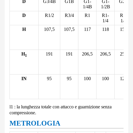
D
G3/4B
G1B
G1-
G1-
G2B
1/4B
1/2B
D
R1/2
R3/4
R1
R1-
R1-
1/4
1/2
H
107,5
107,5
117
118
151
H
191
191
206,5
206,5
258
1
IN
95
95
100
100
122
l
1
: la lunghezza totale con attacco e guarnizione senza
compressione.
METROLOGIA