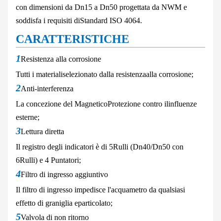
con dimensioni da Dn15 a Dn50 progettata da NWM e
soddisfa i requisiti di
Standard ISO 4064.
CARATTERISTICHE
1
Resistenza alla corrosione
Tutti i materiali
selezionato dalla resistenza
alla corrosione;
2
Anti-interferenza
La concezione del Magnetico
Protezione contro il
influenze
esterne;
3
Lettura diretta
Il registro degli indicatori è di 5
Rulli (Dn40/Dn50 con
6
Rulli) e 4 Puntatori;
4
Filtro di ingresso aggiuntivo
Il filtro di ingresso impedisce l'acqua
metro da qualsiasi
effetto di graniglia e
particolato;
5
Valvola di non ritorno