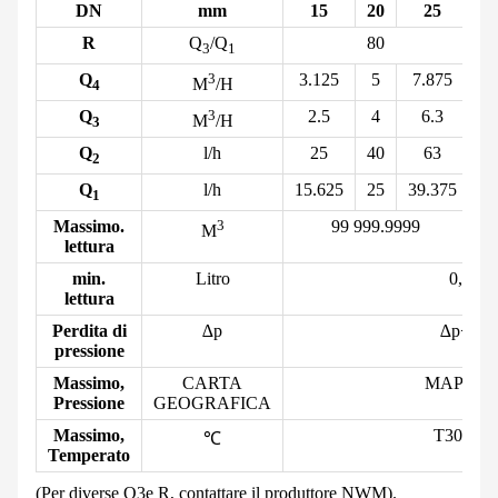
DN
mm
15
20
25
3
R
Q
/Q
80
3
1
Q
3
3.125
5
7.875
12
M
/H
4
Q
3
2.5
4
6.3
1
M
/H
3
Q
l/h
25
40
63
1
2
Q
l/h
15.625
25
39.375
62
1
Massimo.
3
99 999.
9999
M
lettura
min.
Litro
0,05
lettura
Perdita di
∆p
∆p<63
pressione
Massimo,
CARTA
MAPPA1
Pressione
GEOGRAFICA
Massimo,
T30/T50
℃
Temperato
(Per diverse Q
3
e R, contattare il produttore NWM).